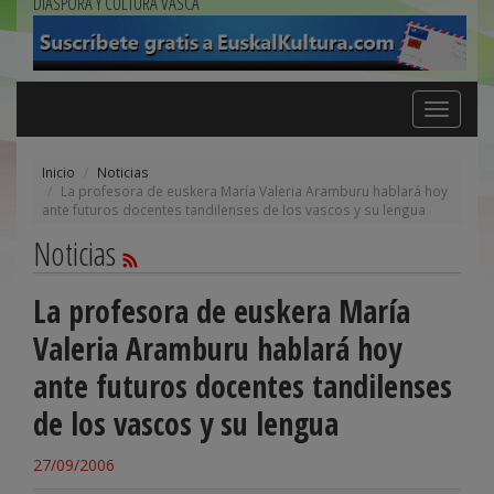
DIÁSPORA Y CULTURA VASCA
Toggle
navigation
Inicio
Noticias
La profesora de euskera María Valeria Aramburu hablará hoy
ante futuros docentes tandilenses de los vascos y su lengua
Noticias
La profesora de euskera María
Valeria Aramburu hablará hoy
ante futuros docentes tandilenses
de los vascos y su lengua
27/09/2006