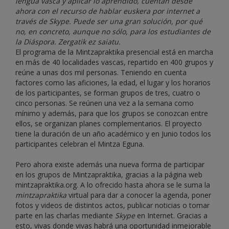
lengua vasca y aplicar lo aprendido, cuentan desde
ahora con el recurso de hablar euskera por internet a
través de Skype. Puede ser una gran solución, por qué
no, en concreto, aunque no sólo, para los estudiantes de
la Diáspora. Zergatik ez saiatu.
El programa de la Mintzapraktika presencial está en marcha
en más de 40 localidades vascas, repartido en 400 grupos y
reúne a unas dos mil personas. Teniendo en cuenta
factores como las aficiones, la edad, el lugar y los horarios
de los participantes, se forman grupos de tres, cuatro o
cinco personas. Se reúnen una vez a la semana como
mínimo y además, para que los grupos se conozcan entre
ellos, se organizan planes complementarios. El proyecto
tiene la duración de un año académico y en Junio todos los
participantes celebran el Mintza Eguna.
Pero ahora existe además una nueva forma de participar
en los grupos de Mintzapraktika, gracias a la página web
mintzapraktika.org. A lo ofrecido hasta ahora se le suma la
mintzapraktika
virtual para dar a conocer la agenda, poner
fotos y videos de distintos actos, publicar noticias o tomar
parte en las charlas mediante
Skype
en Internet. Gracias a
esto, vivas donde vivas habrá una oportunidad inmejorable