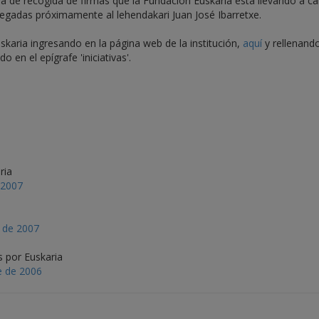
 de recogida de firmas que la Fundación Euskaria está llevando a c
regadas próximamente al lehendakari Juan José Ibarretxe.
skaria ingresando en la página web de la institución,
aquí
y rellenando
en el epígrafe 'iniciativas'.
ria
 2007
e de 2007
s por Euskaria
e de 2006