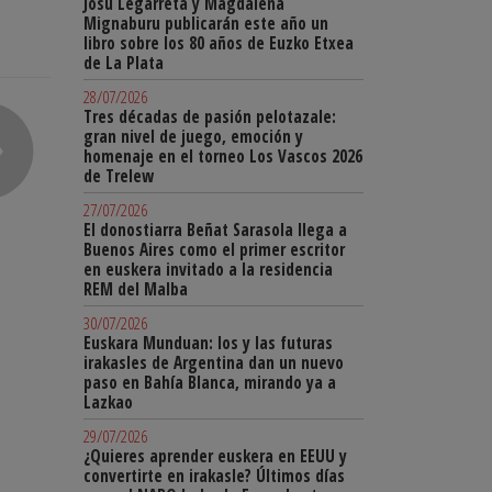
Josu Legarreta y Magdalena
Mignaburu publicarán este año un
libro sobre los 80 años de Euzko Etxea
de La Plata
28/07/2026
Tres décadas de pasión pelotazale:
gran nivel de juego, emoción y
homenaje en el torneo Los Vascos 2026
de Trelew
27/07/2026
El donostiarra Beñat Sarasola llega a
Buenos Aires como el primer escritor
en euskera invitado a la residencia
REM del Malba
30/07/2026
Euskara Munduan: los y las futuras
irakasles de Argentina dan un nuevo
paso en Bahía Blanca, mirando ya a
Lazkao
29/07/2026
¿Quieres aprender euskera en EEUU y
convertirte en irakasle? Últimos días