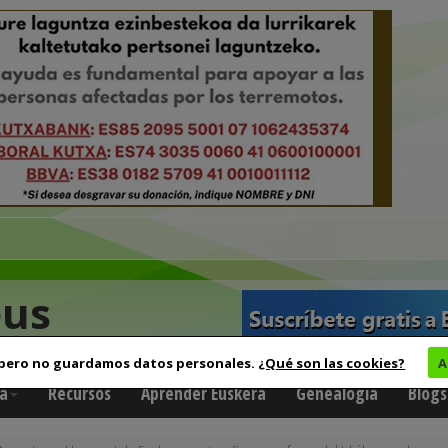
eus
 pero no guardamos datos personales.
¿Qué son las cookies?
A
a
Recursos
Aprender Euskera
Genealogía
Blogs