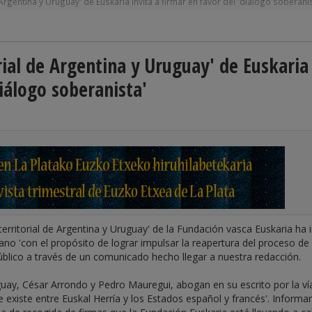
 Argentina y Uruguay' de Euskaria invita a firmar en favor del 'diálogo soberani
orial de Argentina y Uruguay' de Euskaria
diálogo soberanista'
aterritorial de Argentina y Uruguay' de la Fundación vasca Euskaria ha 
no 'con el propósito de lograr impulsar la reapertura del proceso de
úblico a través de un comunicado hecho llegar a nuestra redacción.
uay, César Arrondo y Pedro Mauregui, abogan en su escrito por la ví
ue existe entre Euskal Herría y los Estados español y francés'. Informa