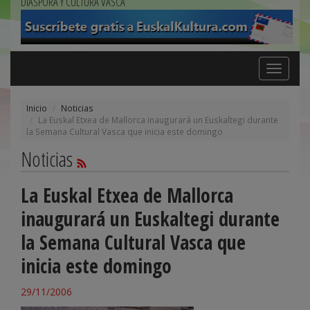
DIÁSPORA Y CULTURA VASCA
Toggle
navigation
Inicio
Noticias
La Euskal Etxea de Mallorca inaugurará un Euskaltegi durante
la Semana Cultural Vasca que inicia este domingo
Noticias
La Euskal Etxea de Mallorca
inaugurará un Euskaltegi durante
la Semana Cultural Vasca que
inicia este domingo
29/11/2006