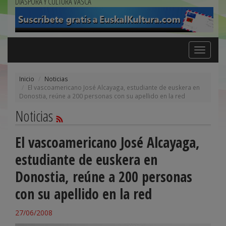
DIÁSPORA Y CULTURA VASCA
Toggle
navigation
Inicio
Noticias
El vascoamericano José Alcayaga, estudiante de euskera en
Donostia, reúne a 200 personas con su apellido en la red
Noticias
El vascoamericano José Alcayaga,
estudiante de euskera en
Donostia, reúne a 200 personas
con su apellido en la red
27/06/2008