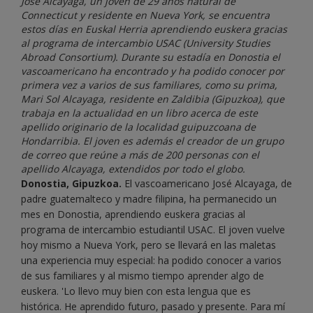
José Alcayaga, un joven de 29 años natural de
Connecticut y residente en Nueva York, se encuentra
estos días en Euskal Herria aprendiendo euskera gracias
al programa de intercambio USAC (University Studies
Abroad Consortium). Durante su estadía en Donostia el
vascoamericano ha encontrado y ha podido conocer por
primera vez a varios de sus familiares, como su prima,
Mari Sol Alcayaga, residente en Zaldibia (Gipuzkoa), que
trabaja en la actualidad en un libro acerca de este
apellido originario de la localidad guipuzcoana de
Hondarribia. El joven es además el creador de un grupo
de correo que reúne a más de 200 personas con el
apellido Alcayaga, extendidos por todo el globo.
Donostia, Gipuzkoa.
El vascoamericano José Alcayaga, de
padre guatemalteco y madre filipina, ha permanecido un
mes en Donostia, aprendiendo euskera gracias al
programa de intercambio estudiantil USAC. El joven vuelve
hoy mismo a Nueva York, pero se llevará en las maletas
una experiencia muy especial: ha podido conocer a varios
de sus familiares y al mismo tiempo aprender algo de
euskera. 'Lo llevo muy bien con esta lengua que es
histórica. He aprendido futuro, pasado y presente. Para mí