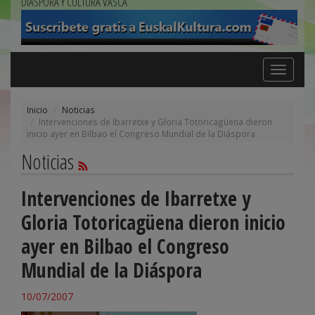
DIÁSPORA Y CULTURA VASCA
Toggle
navigation
Inicio
Noticias
Intervenciones de Ibarretxe y Gloria Totoricagüena dieron
inicio ayer en Bilbao el Congreso Mundial de la Diáspora
Noticias
Intervenciones de Ibarretxe y
Gloria Totoricagüena dieron inicio
ayer en Bilbao el Congreso
Mundial de la Diáspora
10/07/2007