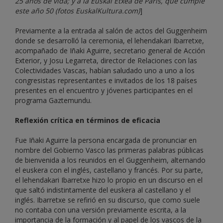
25 años de vida; y a la Euskal Etxea de París, que cumple
este año 50 (fotos EuskalKultura.com)
]
Previamente a la entrada al salón de actos del Guggenheim
donde se desarrolló la ceremonia, el lehendakari Ibarretxe,
acompañado de Iñaki Aguirre, secretario general de Acción
Exterior, y Josu Legarreta, director de Relaciones con las
Colectividades Vascas, habían saludado uno a uno a los
congresistas representantes e invitados de los 18 países
presentes en el encuentro y jóvenes participantes en el
programa Gaztemundu.
Reflexión crítica en términos de eficacia
Fue Iñaki Aguirre la persona encargada de pronunciar en
nombre del Gobierno Vasco las primeras palabras públicas
de bienvenida a los reunidos en el Guggenheim, alternando
el euskera con el inglés, castellano y francés. Por su parte,
el lehendakari Ibarretxe hizo lo propio en un discurso en el
que saltó indistintamente del euskera al castellano y el
inglés. Ibarretxe se refirió en su discurso, que como suele
no contaba con una versión previamente escrita, a la
importancia de la formación y al papel de los vascos de la