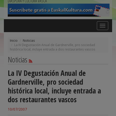
DIÁSPORA Y CULTURA VASCA
Toggle
navigation
Inicio
Noticias
La IV Degustación Anual de Gardnerville, pro sociedad
histórica local, incluye entrada a dos restaurantes vascos
Noticias
La IV Degustación Anual de
Gardnerville, pro sociedad
histórica local, incluye entrada a
dos restaurantes vascos
10/07/2007