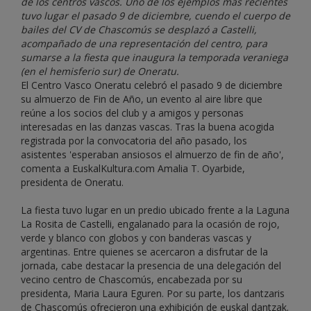
de los centros vascos. Uno de los ejemplos más recientes
tuvo lugar el pasado 9 de diciembre, cuendo el cuerpo de
bailes del CV de Chascomús se desplazó a Castelli,
acompañado de una representación del centro, para
sumarse a la fiesta que inaugura la temporada veraniega
(en el hemisferio sur) de Oneratu.
El Centro Vasco Oneratu celebró el pasado 9 de diciembre
su almuerzo de Fin de Año, un evento al aire libre que
reúne a los socios del club y a amigos y personas
interesadas en las danzas vascas. Tras la buena acogida
registrada por la convocatoria del año pasado, los
asistentes 'esperaban ansiosos el almuerzo de fin de año',
comenta a EuskalKultura.com Amalia T. Oyarbide,
presidenta de Oneratu.
La fiesta tuvo lugar en un predio ubicado frente a la Laguna
La Rosita de Castelli, engalanado para la ocasión de rojo,
verde y blanco con globos y con banderas vascas y
argentinas. Entre quienes se acercaron a disfrutar de la
jornada, cabe destacar la presencia de una delegación del
vecino centro de Chascomús, encabezada por su
presidenta, Maria Laura Eguren. Por su parte, los dantzaris
de Chascomús ofrecieron una exhibición de euskal dantzak.