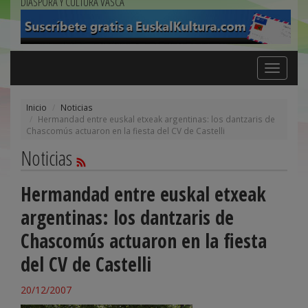
DIÁSPORA Y CULTURA VASCA
Toggle
navigation
Inicio
Noticias
Hermandad entre euskal etxeak argentinas: los dantzaris de
Chascomús actuaron en la fiesta del CV de Castelli
Noticias
Hermandad entre euskal etxeak
argentinas: los dantzaris de
Chascomús actuaron en la fiesta
del CV de Castelli
20/12/2007