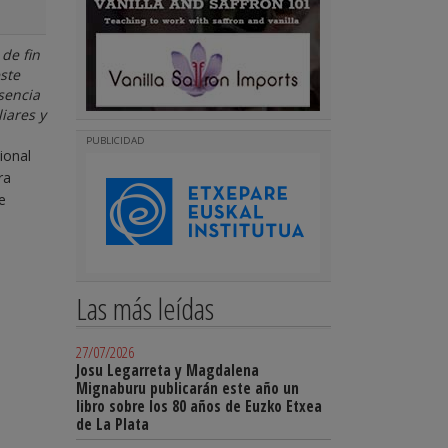
de fin
este
sencia
iares y
PUBLICIDAD
ional
ra
e
Las más leídas
27/07/2026
Josu Legarreta y Magdalena
Mignaburu publicarán este año un
libro sobre los 80 años de Euzko Etxea
de La Plata