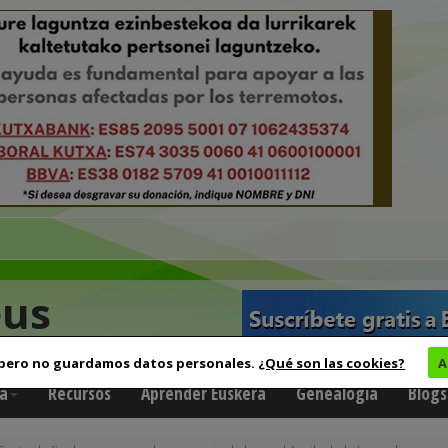
eus
 pero no guardamos datos personales.
¿Qué son las cookies?
A
a
Recursos
Aprender Euskera
Genealogía
Blogs