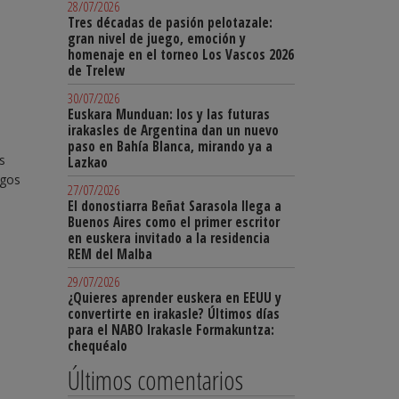
28/07/2026
Tres décadas de pasión pelotazale:
gran nivel de juego, emoción y
homenaje en el torneo Los Vascos 2026
de Trelew
30/07/2026
Euskara Munduan: los y las futuras
irakasles de Argentina dan un nuevo
paso en Bahía Blanca, mirando ya a
s
Lazkao
igos
27/07/2026
El donostiarra Beñat Sarasola llega a
Buenos Aires como el primer escritor
en euskera invitado a la residencia
REM del Malba
29/07/2026
¿Quieres aprender euskera en EEUU y
convertirte en irakasle? Últimos días
para el NABO Irakasle Formakuntza:
chequéalo
Últimos comentarios