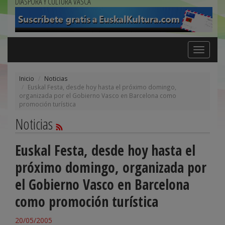
DIÁSPORA Y CULTURA VASCA
Toggle
navigation
Inicio
Noticias
Euskal Festa, desde hoy hasta el próximo domingo,
organizada por el Gobierno Vasco en Barcelona como
promoción turística
Noticias
Euskal Festa, desde hoy hasta el
próximo domingo, organizada por
el Gobierno Vasco en Barcelona
como promoción turística
20/05/2005