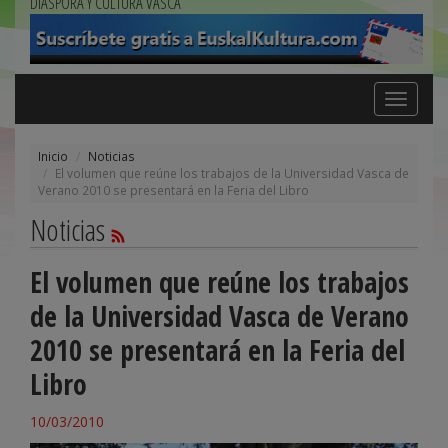
DIÁSPORA Y CULTURA VASCA
Toggle
navigation
Inicio
Noticias
El volumen que reúne los trabajos de la Universidad Vasca de
Verano 2010 se presentará en la Feria del Libro
Noticias
El volumen que reúne los trabajos
de la Universidad Vasca de Verano
2010 se presentará en la Feria del
Libro
10/03/2010