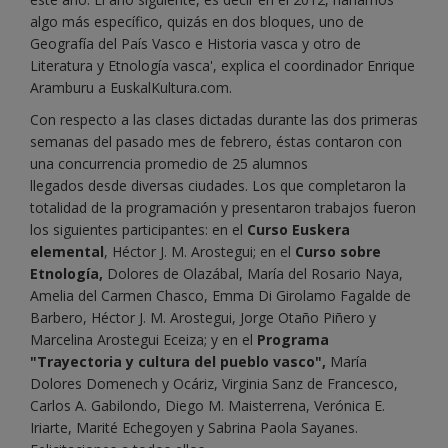
algo más específico, quizás en dos bloques, uno de
Geografía del País Vasco e Historia vasca y otro de
Literatura y Etnología vasca', explica el coordinador Enrique
Aramburu a EuskalKultura.com.
Con respecto a las clases dictadas durante las dos primeras
semanas del pasado mes de febrero, éstas contaron con
una concurrencia promedio de 25 alumnos
llegados desde diversas ciudades. Los que completaron la
totalidad de la programación y presentaron trabajos fueron
los siguientes participantes: en el
Curso Euskera
elemental
, Héctor J. M. Arostegui; en el
Curso sobre
Etnología,
Dolores de Olazábal, María del Rosario Naya,
Amelia del Carmen Chasco, Emma Di Girolamo Fagalde de
Barbero, Héctor J. M. Arostegui, Jorge Otaño Piñero y
Marcelina Arostegui Eceiza; y en el
Programa
"Trayectoria y cultura del pueblo vasco"
,
María
Dolores Domenech y Ocáriz, Virginia Sanz de Francesco,
Carlos A. Gabilondo, Diego M. Maisterrena, Verónica E.
Iriarte, Marité Echegoyen y Sabrina Paola Sayanes.