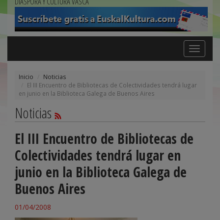
DIÁSPORA Y CULTURA VASCA
Toggle
navigation
Inicio
Noticias
El III Encuentro de Bibliotecas de Colectividades tendrá lugar
en junio en la Biblioteca Galega de Buenos Aires
Noticias
El III Encuentro de Bibliotecas de
Colectividades tendrá lugar en
junio en la Biblioteca Galega de
Buenos Aires
01/04/2008