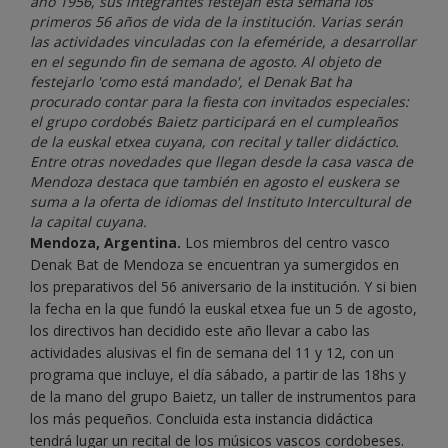
año 1956, sus integrantes festejan esta semana los
primeros 56 años de vida de la institución. Varias serán
las actividades vinculadas con la efeméride, a desarrollar
en el segundo fin de semana de agosto. Al objeto de
festejarlo 'como está mandado', el Denak Bat ha
procurado contar para la fiesta con invitados especiales:
el grupo cordobés Baietz participará en el cumpleaños
de la euskal etxea cuyana, con recital y taller didáctico.
Entre otras novedades que llegan desde la casa vasca de
Mendoza destaca que también en agosto el euskera se
suma a la oferta de idiomas del Instituto Intercultural de
la capital cuyana.
Mendoza, Argentina.
Los miembros del centro vasco
Denak Bat de Mendoza se encuentran ya sumergidos en
los preparativos del 56 aniversario de la institución. Y si bien
la fecha en la que fundó la euskal etxea fue un 5 de agosto,
los directivos han decidido este año llevar a cabo las
actividades alusivas el fin de semana del 11 y 12, con un
programa que incluye, el día sábado, a partir de las 18hs y
de la mano del grupo Baietz, un taller de instrumentos para
los más pequeños. Concluida esta instancia didáctica
tendrá lugar un recital de los músicos vascos cordobeses.