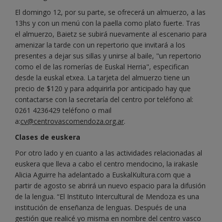
El domingo 12, por su parte, se ofrecerá un almuerzo, a las
13hs y con un menú con la paella como plato fuerte. Tras
el almuerzo, Baietz se subirá nuevamente al escenario para
amenizar la tarde con un repertorio que invitará a los
presentes a dejar sus sillas y unirse al baile, "un repertorio
como el de las romerías de Euskal Herria", especifican
desde la euskal etxea. La tarjeta del almuerzo tiene un
precio de $120 y para adquirirla por anticipado hay que
contactarse con la secretaría del centro por teléfono al:
0261 4236429 teléfono o mail
a:
cv@centrovascomendoza.org.ar
.
Clases de euskera
Por otro lado y en cuanto a las actividades relacionadas al
euskera que lleva a cabo el centro mendocino, la irakasle
Alicia Aguirre ha adelantado a EuskalKultura.com que a
partir de agosto se abrirá un nuevo espacio para la difusión
de la lengua. “El Instituto Intercultural de Mendoza es una
institución de enseñanza de lenguas. Después de una
gestión que realicé yo misma en nombre del centro vasco