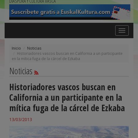
DIÁSPORA Y CULTURA VASCA
Toggle
navigation
Inicio
Noticias
Historiadores vascos buscan en California a un participante
en la mítica fuga de la cárcel de Ezkaba
Noticias
Historiadores vascos buscan en
California a un participante en la
mítica fuga de la cárcel de Ezkaba
13/03/2013