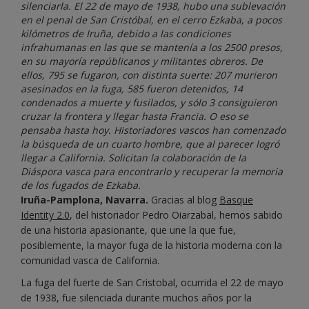
silenciarla. El 22 de mayo de 1938, hubo una sublevación
en el penal de San Cristóbal, en el cerro Ezkaba, a pocos
kilómetros de Iruña, debido a las condiciones
infrahumanas en las que se mantenía a los 2500 presos,
en su mayoría repúblicanos y militantes obreros. De
ellos, 795 se fugaron, con distinta suerte: 207 murieron
asesinados en la fuga, 585 fueron detenidos, 14
condenados a muerte y fusilados, y sólo 3 consiguieron
cruzar la frontera y llegar hasta Francia. O eso se
pensaba hasta hoy. Historiadores vascos han comenzado
la búsqueda de un cuarto hombre, que al parecer logró
llegar a California. Solicitan la colaboración de la
Diáspora vasca para encontrarlo y recuperar la memoria
de los fugados de Ezkaba.
Iruña-Pamplona, Navarra.
Gracias al blog
Basque
Identity 2.0
, del historiador Pedro Oiarzabal, hemos sabido
de una historia apasionante, que une la que fue,
posiblemente, la mayor fuga de la historia moderna con la
comunidad vasca de California.
La fuga del fuerte de San Cristobal, ocurrida el 22 de mayo
de 1938, fue silenciada durante muchos años por la