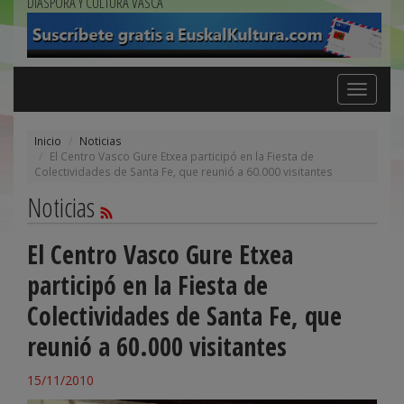
DIÁSPORA Y CULTURA VASCA
Toggle
navigation
Inicio
Noticias
El Centro Vasco Gure Etxea participó en la Fiesta de
Colectividades de Santa Fe, que reunió a 60.000 visitantes
Noticias
El Centro Vasco Gure Etxea
participó en la Fiesta de
Colectividades de Santa Fe, que
reunió a 60.000 visitantes
15/11/2010