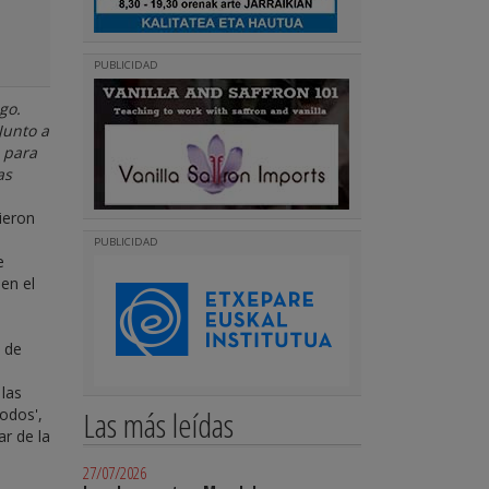
PUBLICIDAD
go.
Junto a
s para
as
dieron
PUBLICIDAD
e
 en el
o de
 las
Las más leídas
todos',
ar de la
27/07/2026