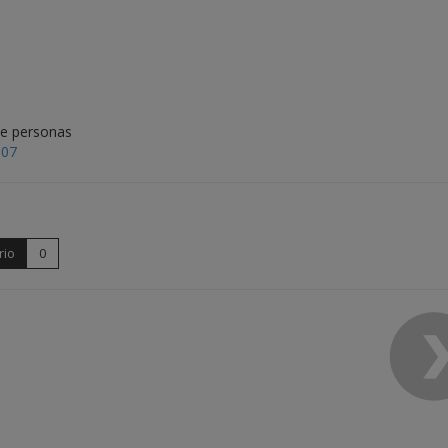
de personas
007
rio
0