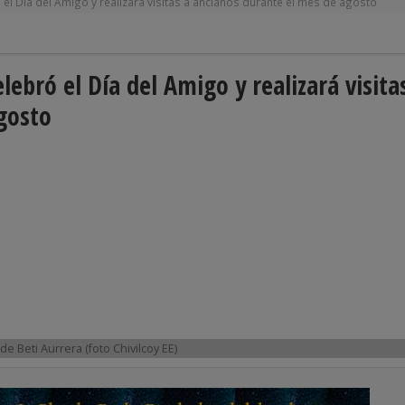
 el Día del Amigo y realizará visitas a ancianos durante el mes de agosto
elebró el Día del Amigo y realizará visita
gosto
e Beti Aurrera (foto Chivilcoy EE)