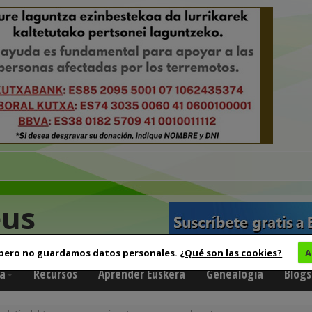
eus
 pero no guardamos datos personales.
¿Qué son las cookies?
A
a
Recursos
Aprender Euskera
Genealogía
Blogs