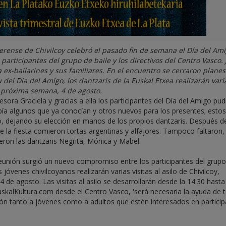
aerense de Chivilcoy celebró el pasado fin de semana el Día del Ami
 participantes del grupo de baile y los directivos del Centro Vasco. 
a ex-bailarines y sus familiares. En el encuentro se cerraron plane
 del Día del Amigo, los dantzaris de la Euskal Etxea realizarán vari
a próxima semana, 4 de agosto.
esora Graciela y gracias a ella los participantes del Día del Amigo pu
había algunos que ya conocían y otros nuevos para los presentes; estos
o, dejando su elección en manos de los propios dantzaris. Después d
 de la fiesta comieron tortas argentinas y alfajores. Tampoco faltaron,
eron las dantzaris Negrita, Mónica y Mabel.
reunión surgió un nuevo compromiso entre los participantes del grup
 jóvenes chivilcoyanos realizarán varias visitas al asilo de Chivilcoy,
e agosto. Las visitas al asilo se desarrollarán desde la 14:30 hasta
EuskalKultura.com desde el Centro Vasco, 'será necesaria la ayuda de 
ción tanto a jóvenes como a adultos que estén interesados en particip