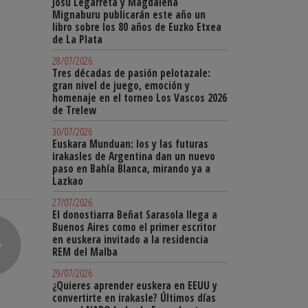
Josu Legarreta y Magdalena
Mignaburu publicarán este año un
libro sobre los 80 años de Euzko Etxea
de La Plata
28/07/2026
Tres décadas de pasión pelotazale:
gran nivel de juego, emoción y
homenaje en el torneo Los Vascos 2026
de Trelew
30/07/2026
Euskara Munduan: los y las futuras
irakasles de Argentina dan un nuevo
paso en Bahía Blanca, mirando ya a
Lazkao
27/07/2026
El donostiarra Beñat Sarasola llega a
Buenos Aires como el primer escritor
en euskera invitado a la residencia
REM del Malba
29/07/2026
¿Quieres aprender euskera en EEUU y
convertirte en irakasle? Últimos días