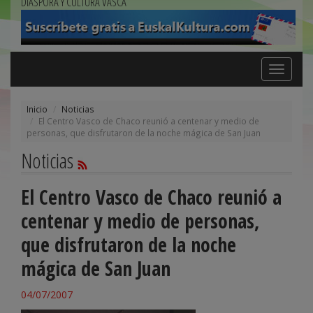
DIÁSPORA Y CULTURA VASCA
Toggle
navigation
Inicio
Noticias
El Centro Vasco de Chaco reunió a centenar y medio de
personas, que disfrutaron de la noche mágica de San Juan
Noticias
El Centro Vasco de Chaco reunió a
centenar y medio de personas,
que disfrutaron de la noche
mágica de San Juan
04/07/2007