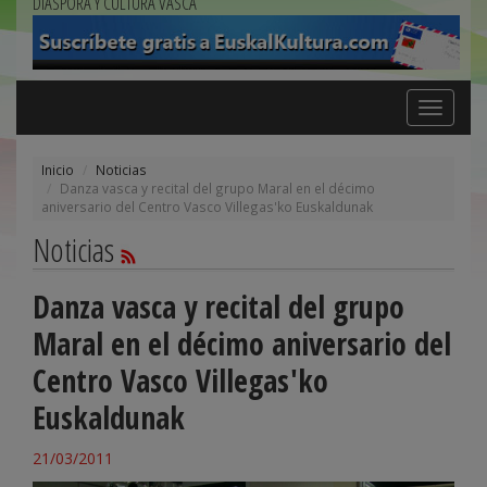
DIÁSPORA Y CULTURA VASCA
Toggle
navigation
Inicio
Noticias
Danza vasca y recital del grupo Maral en el décimo
aniversario del Centro Vasco Villegas'ko Euskaldunak
Noticias
Danza vasca y recital del grupo
Maral en el décimo aniversario del
Centro Vasco Villegas'ko
Euskaldunak
21/03/2011