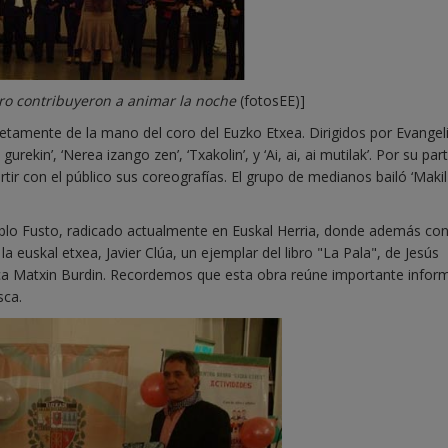
oro contribuyeron a animar la noche
(fotosEE)]
retamente de la mano del coro del Euzko Etxea. Dirigidos por Evangel
rekin’, ‘Nerea izango zen’, ‘Txakolin’, y ‘Ai, ai, ai mutilak’. Por su par
ir con el público sus coreografías. El grupo de medianos bailó ‘Makil
Pablo Fusto, radicado actualmente en Euskal Herria, donde además con
a euskal etxea, Javier Clúa, un ejemplar del libro "La Pala",
de Jesús
eca Matxin Burdin. Recordemos que esta obra reúne importante infor
sca.