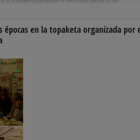
cas en la topaketa organizada por el centro Euzko Etxea de La Plata
as épocas en la topaketa organizada por 
a