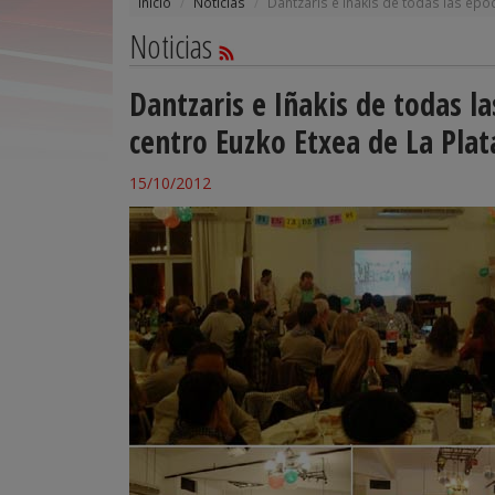
Inicio
Noticias
Dantzaris e Iñakis de todas las épo
Noticias
Dantzaris e Iñakis de todas l
centro Euzko Etxea de La Plat
15/10/2012