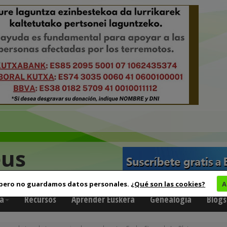
eus
 pero no guardamos datos personales.
¿Qué son las cookies?
A
a
Recursos
Aprender Euskera
Genealogía
Blogs