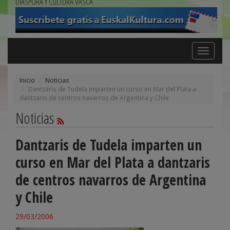
DIÁSPORA Y CULTURA VASCA
Toggle
navigation
Inicio
Noticias
Dantzaris de Tudela imparten un curso en Mar del Plata a
dantzaris de centros navarros de Argentina y Chile
Noticias
Dantzaris de Tudela imparten un
curso en Mar del Plata a dantzaris
de centros navarros de Argentina
y Chile
29/03/2006