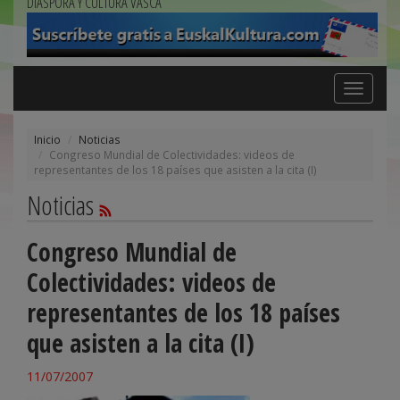
DIÁSPORA Y CULTURA VASCA
Toggle
navigation
Inicio
Noticias
Congreso Mundial de Colectividades: videos de
representantes de los 18 países que asisten a la cita (I)
Noticias
Congreso Mundial de
Colectividades: videos de
representantes de los 18 países
que asisten a la cita (I)
11/07/2007