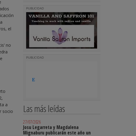
e
gados
PUBLICIDAD
icación
ra
os, el
is’ no
edra
re
PUBLICIDAD
rto
2,
ta a
Las más leídas
r socio
27/07/2026
Josu Legarreta y Magdalena
Mignaburu publicarán este año un