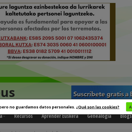
eus
 pero no guardamos datos personales.
¿Qué son las cookies?
A
a
Recursos
Aprender Euskera
Genealogía
Blogs