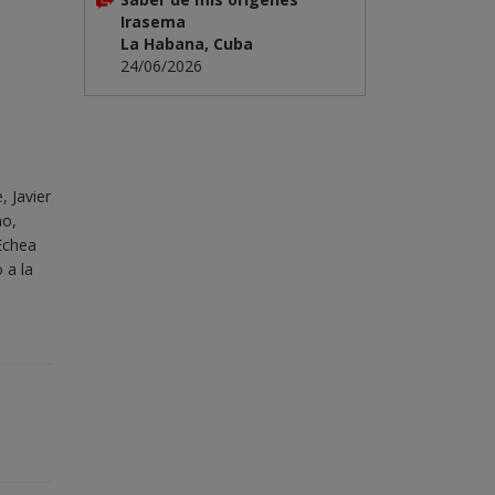
Irasema
La Habana, Cuba
24/06/2026
, Javier
no,
 Echea
 a la