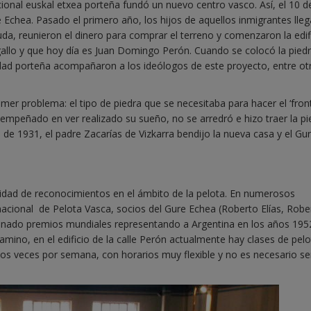
cional euskal etxea porteña fundó un nuevo centro vasco. Así, el 10 d
 Echea. Pasado el primero año, los hijos de aquellos inmigrantes lle
yuda, reunieron el dinero para comprar el terreno y comenzaron la edif
gallo y que hoy día es Juan Domingo Perón. Cuando se colocó la pied
edad porteña acompañaron a los ideólogos de este proyecto, entre otr
er problema: el tipo de piedra que se necesitaba para hacer el ‘front
 empeñado en ver realizado su sueño, no se arredró e hizo traer la pi
 de 1931, el padre Zacarías de Vizkarra bendijo la nueva casa y el Gu
ntidad de reconocimientos en el ámbito de la pelota. En numerosos
cional de Pelota Vasca, socios del Gure Echea (Roberto Elías, Robe
ganado premios mundiales representando a Argentina en los años 195
mino, en el edificio de la calle Perón actualmente hay clases de pelo
dos veces por semana, con horarios muy flexible y no es necesario se