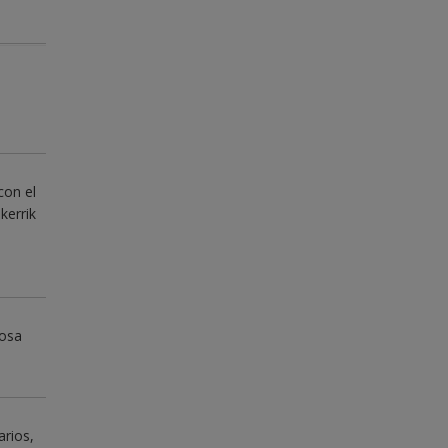
con el
kerrik
Rosa
arios,