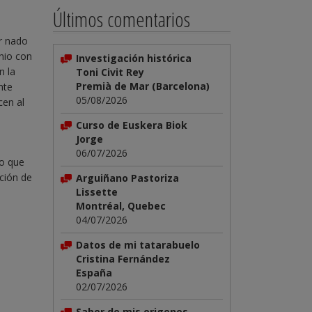
Últimos comentarios
r nado
enio con
Investigación histórica
n la
Toni Civit Rey
Premià de Mar (Barcelona)
nte
05/08/2026
cen al
Curso de Euskera Biok
Jorge
06/07/2026
lo que
cción de
Arguiñano Pastoriza
Lissette
Montréal, Quebec
04/07/2026
Datos de mi tatarabuelo
Cristina Fernández
España
02/07/2026
Saber de mis origenes