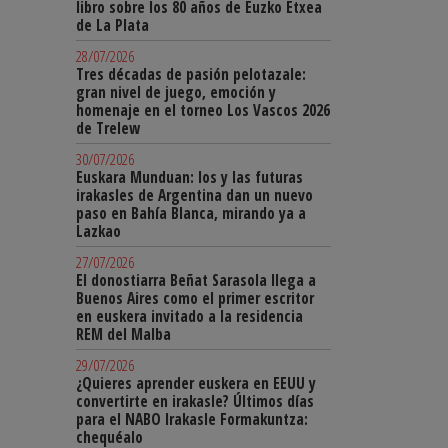
libro sobre los 80 años de Euzko Etxea
de La Plata
28/07/2026
Tres décadas de pasión pelotazale:
gran nivel de juego, emoción y
homenaje en el torneo Los Vascos 2026
de Trelew
30/07/2026
Euskara Munduan: los y las futuras
irakasles de Argentina dan un nuevo
paso en Bahía Blanca, mirando ya a
Lazkao
27/07/2026
El donostiarra Beñat Sarasola llega a
Buenos Aires como el primer escritor
en euskera invitado a la residencia
REM del Malba
29/07/2026
¿Quieres aprender euskera en EEUU y
convertirte en irakasle? Últimos días
para el NABO Irakasle Formakuntza:
chequéalo