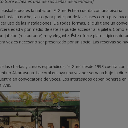
sco Gure Echea es una de sus señas de identidad]
a euskal etxea es la natación. El Gure Echea cuenta con una piscina
 hasta la noche, tanto para participar de las clases como para hace
hacer uso de las instalaciones. De todas formas, el club tiene un conv
tercera edad y por medio de éste se puede acceder a la pileta. Como e
n jatetxe (restaurante) muy elegante. Éste ofrece platos típicos dura
ra vez es necesario ser presentado por un socio. Las reservas se ha
e las charlas y cursos esporádicos, ‘el Gure’ desde 1993 cuenta con 
rgentino Alkartasuna. La coral ensaya una vez por semana bajo la dire
uentra en convocatoria de voces. Los interesados deben ponerse en
3-7785.