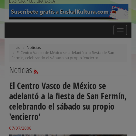
DIÁSPORA Y CULTURA VASCA
Toggle
navigation
Inicio
Noticias
El Centro Vasco de México se adelantó a la fiesta de San
Fermín, celebrando el sábado su propio 'encierro'
Noticias
El Centro Vasco de México se
adelantó a la fiesta de San Fermín,
celebrando el sábado su propio
'encierro'
07/07/2008