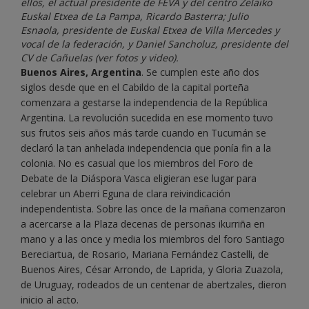
ellos, el actual presidente de FEVA y del centro Zelaiko
Euskal Etxea de La Pampa, Ricardo Basterra; Julio
Esnaola, presidente de Euskal Etxea de Villa Mercedes y
vocal de la federación, y Daniel Sancholuz, presidente del
CV de Cañuelas (ver fotos y video).
Buenos Aires, Argentina
. Se cumplen este año dos
siglos desde que en el Cabildo de la capital porteña
comenzara a gestarse la independencia de la República
Argentina. La revolución sucedida en ese momento tuvo
sus frutos seis años más tarde cuando en Tucumán se
declaró la tan anhelada independencia que ponía fin a la
colonia. No es casual que los miembros del Foro de
Debate de la Diáspora Vasca eligieran ese lugar para
celebrar un Aberri Eguna de clara reivindicación
independentista. Sobre las once de la mañana comenzaron
a acercarse a la Plaza decenas de personas ikurriña en
mano y a las once y media los miembros del foro Santiago
Bereciartua, de Rosario, Mariana Fernández Castelli, de
Buenos Aires, César Arrondo, de Laprida, y Gloria Zuazola,
de Uruguay, rodeados de un centenar de abertzales, dieron
inicio al acto.