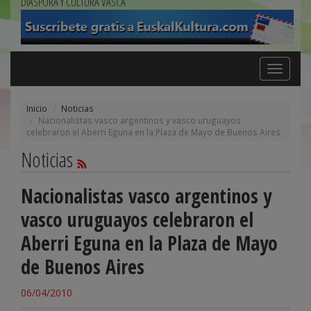
DIÁSPORA Y CULTURA VASCA
Toggle
navigation
Inicio
Noticias
Nacionalistas vasco argentinos y vasco uruguayos
celebraron el Aberri Eguna en la Plaza de Mayo de Buenos Aires
Noticias
Nacionalistas vasco argentinos y
vasco uruguayos celebraron el
Aberri Eguna en la Plaza de Mayo
de Buenos Aires
06/04/2010