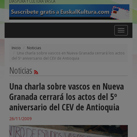
DIÁSPORA Y CULTURA VASCA
Toggle
navigation
Inicio
Noticias
Una charla sobre vascos en Nueva Granada cerrará los actos
del 5º aniversario del CEV de Antioquia
Noticias
Una charla sobre vascos en Nueva
Granada cerrará los actos del 5º
aniversario del CEV de Antioquia
26/11/2009