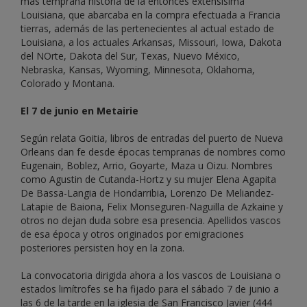
más temprana historia de la entonces extensísima
Louisiana, que abarcaba en la compra efectuada a Francia
tierras, además de las pertenecientes al actual estado de
Louisiana, a los actuales Arkansas, Missouri, Iowa, Dakota
del NOrte, Dakota del Sur, Texas, Nuevo México,
Nebraska, Kansas, Wyoming, Minnesota, Oklahoma,
Colorado y Montana.
El 7 de junio en Metairie
Según relata Goitia, libros de entradas del puerto de Nueva
Orleans dan fe desde épocas tempranas de nombres como
Eugenain, Boblez, Arrio, Goyarte, Maza u Oizu. Nombres
como Agustin de Cutanda-Hortz y su mujer Elena Agapita
De Bassa-Langia de Hondarribia, Lorenzo De Meliandez-
Latapie de Baiona, Felix Monseguren-Naguilla de Azkaine y
otros no dejan duda sobre esa presencia. Apellidos vascos
de esa época y otros originados por emigraciones
posteriores persisten hoy en la zona.
La convocatoria dirigida ahora a los vascos de Louisiana o
estados limítrofes se ha fijado para el sábado 7 de junio a
las 6 de la tarde en la iglesia de San Francisco Javier (444