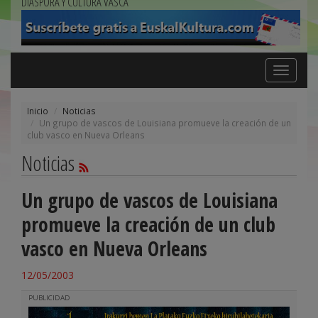
DIÁSPORA Y CULTURA VASCA
Toggle
navigation
Inicio
Noticias
Un grupo de vascos de Louisiana promueve la creación de un
club vasco en Nueva Orleans
Noticias
Un grupo de vascos de Louisiana
promueve la creación de un club
vasco en Nueva Orleans
12/05/2003
PUBLICIDAD