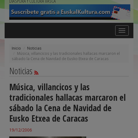
DIÁSPORA Y CULTURA VASCA
Toggle
navigation
Inicio
Noticias
Música, villancicos y las tradicionales hallacas marcaron el
sábado la Cena de Navidad de Eusko Etxea de Caracas
Noticias
Música, villancicos y las
tradicionales hallacas marcaron el
sábado la Cena de Navidad de
Eusko Etxea de Caracas
19/12/2006