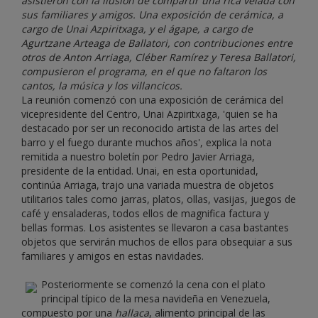
asistieron con la ilusión de compartir una rica velada con
sus familiares y amigos. Una exposición de cerámica, a
cargo de Unai Azpiritxaga, y el ágape, a cargo de
Agurtzane Arteaga de Ballatori, con contribuciones entre
otros de Anton Arriaga, Cléber Ramírez y Teresa Ballatori,
compusieron el programa, en el que no faltaron los
cantos, la música y los villancicos.
La reunión comenzó con una exposición de cerámica del
vicepresidente del Centro, Unai Azpiritxaga, 'quien se ha
destacado por ser un reconocido artista de las artes del
barro y el fuego durante muchos años', explica la nota
remitida a nuestro boletín por Pedro Javier Arriaga,
presidente de la entidad. Unai, en esta oportunidad,
continúa Arriaga, trajo una variada muestra de objetos
utilitarios tales como jarras, platos, ollas, vasijas, juegos de
café y ensaladeras, todos ellos de magnifica factura y
bellas formas. Los asistentes se llevaron a casa bastantes
objetos que servirán muchos de ellos para obsequiar a sus
familiares y amigos en estas navidades.
Posteriormente se comenzó la cena con el plato
principal típico de la mesa navideña en Venezuela,
compuesto por una
hallaca
, alimento principal de las