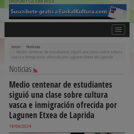
DIÁSPORA Y CULTURA VASCA
Toggle
navigation
Inicio
Noticias
Medio centenar de estudiantes siguió una clase sobre cultura
vasca e inmigración ofrecida por Lagunen Etxea de Laprida
Noticias
Medio centenar de estudiantes
siguió una clase sobre cultura
vasca e inmigración ofrecida por
Lagunen Etxea de Laprida
18/06/2024