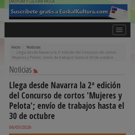
DIÁSPORA Y CULTURA VASCA
Toggle
navigation
Inicio
Noticias
Llega desde Navarra la 2ª edición del Concurso de cortos
'Mujeres y Pelota'; envío de trabajos hasta el 30 de octubre
Noticias
Llega desde Navarra la 2ª edición
del Concurso de cortos 'Mujeres y
Pelota'; envío de trabajos hasta el
30 de octubre
06/05/2026