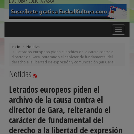
DIÁSPORA Y CULTURA VASCA
Toggle
navigation
Inicio
Noticias
Letrados europeos piden el archivo de la causa contra el
director de Gara, reiterando el carácter de fundamental del
derecho a la libertad de expresión y comunicación (en Gara)
Noticias
Letrados europeos piden el
archivo de la causa contra el
director de Gara, reiterando el
carácter de fundamental del
derecho a la libertad de expresión