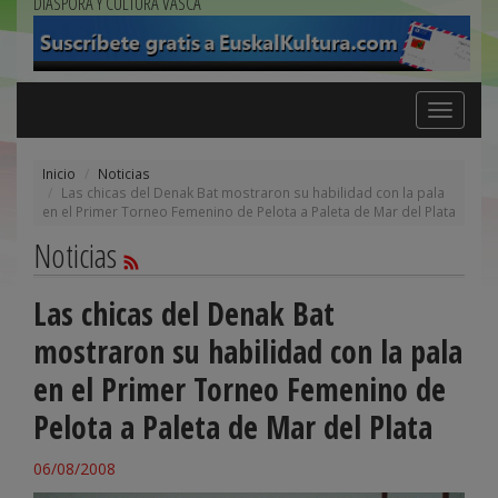
DIÁSPORA Y CULTURA VASCA
Toggle
navigation
Inicio
Noticias
Las chicas del Denak Bat mostraron su habilidad con la pala
en el Primer Torneo Femenino de Pelota a Paleta de Mar del Plata
Noticias
Las chicas del Denak Bat
mostraron su habilidad con la pala
en el Primer Torneo Femenino de
Pelota a Paleta de Mar del Plata
06/08/2008