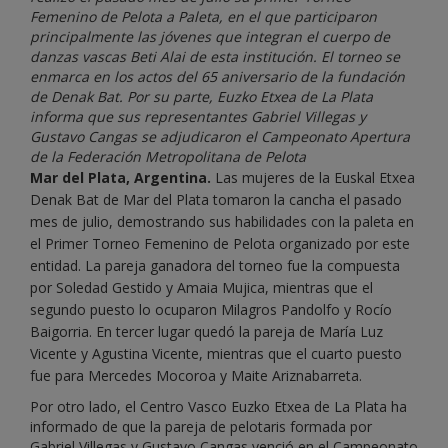
Femenino de Pelota a Paleta, en el que participaron
principalmente las jóvenes que integran el cuerpo de
danzas vascas Beti Alai de esta institución. El torneo se
enmarca en los actos del 65 aniversario de la fundación
de Denak Bat. Por su parte, Euzko Etxea de La Plata
informa que sus representantes Gabriel Villegas y
Gustavo Cangas se adjudicaron el Campeonato Apertura
de la Federación Metropolitana de Pelota
Mar del Plata, Argentina.
Las mujeres de la Euskal Etxea
Denak Bat de Mar del Plata tomaron la cancha el pasado
mes de julio, demostrando sus habilidades con la paleta en
el Primer Torneo Femenino de Pelota organizado por este
entidad. La pareja ganadora del torneo fue la compuesta
por Soledad Gestido y Amaia Mujica, mientras que el
segundo puesto lo ocuparon Milagros Pandolfo y Rocío
Baigorria. En tercer lugar quedó la pareja de María Luz
Vicente y Agustina Vicente, mientras que el cuarto puesto
fue para Mercedes Mocoroa y Maite Ariznabarreta.
Por otro lado, el Centro Vasco Euzko Etxea de La Plata ha
informado de que la pareja de pelotaris formada por
Gabriel Villegas y Gustavo Cangas venció en el Campeonato