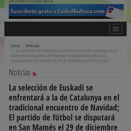
DIÁSPORA Y CULTURA VASCA
Toggle
navigation
Inicio
Noticias
La selección de Euskadi se enfrentará a la de Catalunya en el
tradicional encuentro de Navidad; El partido de fútbol se
disputará en San Mamés el 29 de diciembre (en El Correo)
Noticias
La selección de Euskadi se
enfrentará a la de Catalunya en el
tradicional encuentro de Navidad;
El partido de fútbol se disputará
en San Mamés el 29 de diciembre