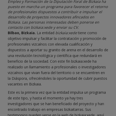
Empleo y Formación de la Diputación Foral de Bizkaia ha
puesto en marcha un programa para favorecer el retorno
de profesionales dispuestos a contribuir e impulsar el
desarrollo de proyectos innovadores afincados en
Bizkaia. Las personas interesadas deben ponerse en
contacto con bizkaia:xede y enviar su CV.
Bilbao, Bizkaia.
La entidad
bizkaia:xede
tiene como
objetivo impulsar y facilitar la contratación y promoción de
profesionales vizcaínos con elevada cualificación y
dispuestos a aportar su granito de arena en el desarrollo de
una revolución tecnológica y científica que redundará en
beneficio de la sociedad. Con este fin bizkaia:xede ha
realizado un llamamiento a profesionales o investigadores
vizcaínos que vivan fuera del territorio o se encuentren en
la Diáspora, ofreciéndoles la oportunidad de cubrir puestos
vacantes en Bizkaia.
Este es la primera vez que la entidad impulsa un programa
de este tipo, y hasta el momento ya hay tres
investigadores que se han beneficiado del proyecto y han
encontrado trabajo en empresas bizkaitarras. Sus
testimonios pueden verse en la web de bizkaia:xede,
aquí
.