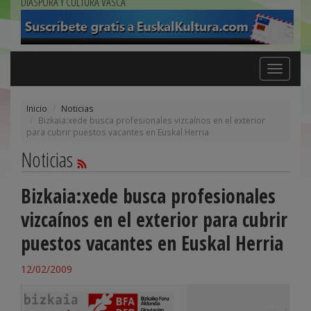
DIÁSPORA Y CULTURA VASCA
Toggle
navigation
Inicio
Noticias
Bizkaia:xede busca profesionales vizcaínos en el exterior
para cubrir puestos vacantes en Euskal Herria
Noticias
Bizkaia:xede busca profesionales
vizcaínos en el exterior para cubrir
puestos vacantes en Euskal Herria
12/02/2009