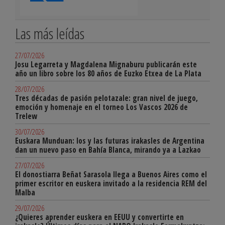
Las más leídas
27/07/2026
Josu Legarreta y Magdalena Mignaburu publicarán este
año un libro sobre los 80 años de Euzko Etxea de La Plata
28/07/2026
Tres décadas de pasión pelotazale: gran nivel de juego,
emoción y homenaje en el torneo Los Vascos 2026 de
Trelew
30/07/2026
Euskara Munduan: los y las futuras irakasles de Argentina
dan un nuevo paso en Bahía Blanca, mirando ya a Lazkao
27/07/2026
El donostiarra Beñat Sarasola llega a Buenos Aires como el
primer escritor en euskera invitado a la residencia REM del
Malba
29/07/2026
¿Quieres aprender euskera en EEUU y convertirte en