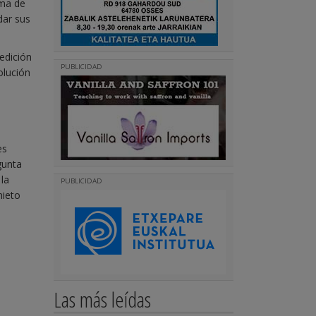
ama de
dar sus
 edición
PUBLICIDAD
olución
es
gunta
la
PUBLICIDAD
nieto
Las más leídas