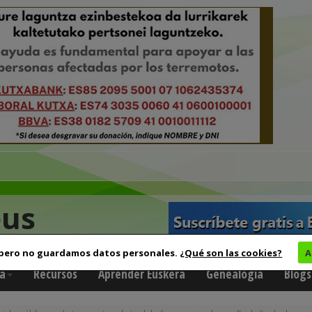
eus
 pero no guardamos datos personales.
¿Qué son las cookies?
A
a
Recursos
Aprender Euskera
Genealogía
Blogs