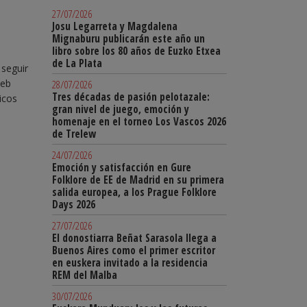
27/07/2026
Josu Legarreta y Magdalena
Mignaburu publicarán este año un
libro sobre los 80 años de Euzko Etxea
de La Plata
 seguir
web
28/07/2026
Tres décadas de pasión pelotazale:
icos
gran nivel de juego, emoción y
homenaje en el torneo Los Vascos 2026
de Trelew
24/07/2026
Emoción y satisfacción en Gure
Folklore de EE de Madrid en su primera
salida europea, a los Prague Folklore
Days 2026
27/07/2026
El donostiarra Beñat Sarasola llega a
Buenos Aires como el primer escritor
en euskera invitado a la residencia
REM del Malba
30/07/2026