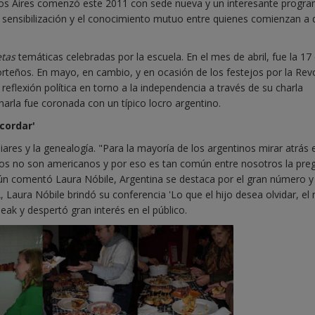
os Aires comenzó este 2011 con sede nueva y un interesante progr
la sensibilización y el conocimiento mutuo entre quienes comienzan a 
etas
temáticas celebradas por la escuela. En el mes de abril, fue la 17
porteños. En mayo, en cambio, y en ocasión de los festejos por la Rev
reflexión política en torno a la independencia a través de su charla
harla fue coronada con un típico locro argentino.
ecordar'
liares y la genealogía. "Para la mayoría de los argentinos mirar atrás 
os no son americanos y por eso es tan común entre nosotros la pre
ún comentó Laura Nóbile, Argentina se destaca por el gran número y 
 Laura Nóbile brindó su conferencia 'Lo que el hijo desea olvidar, el 
eak y despertó gran interés en el público.