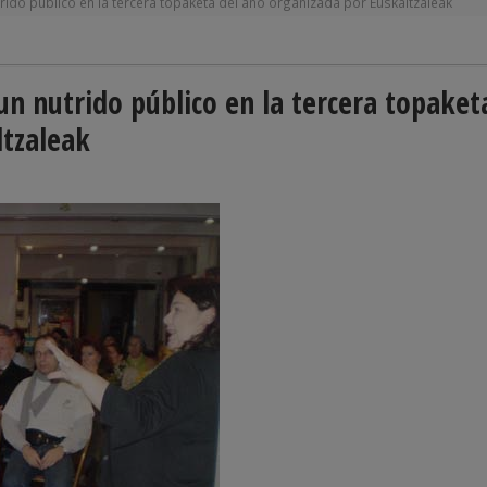
rido público en la tercera topaketa del año organizada por Euskaltzaleak
un nutrido público en la tercera topaket
ltzaleak