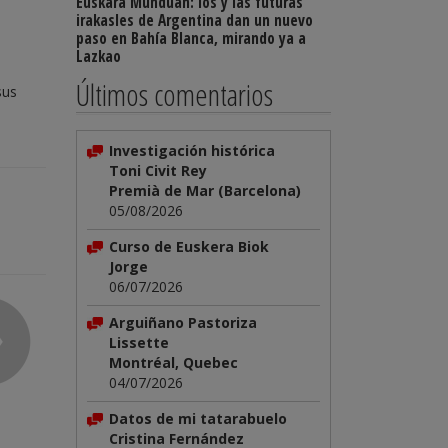
Euskara Munduan: los y las futuras
irakasles de Argentina dan un nuevo
paso en Bahía Blanca, mirando ya a
Lazkao
Últimos comentarios
sus
Investigación histórica
Toni Civit Rey
Premià de Mar (Barcelona)
05/08/2026
Curso de Euskera Biok
Jorge
06/07/2026
Arguiñano Pastoriza
Lissette
Montréal, Quebec
04/07/2026
Datos de mi tatarabuelo
Cristina Fernández