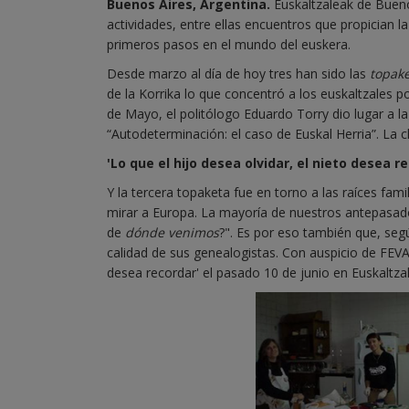
Buenos Aires, Argentina.
Euskaltzaleak de Buen
actividades, entre ellas encuentros que propician 
primeros pasos en el mundo del euskera.
Desde marzo al día de hoy tres han sido las
topak
de la Korrika lo que concentró a los euskaltzales 
de Mayo, el politólogo Eduardo Torry dio lugar a la 
“Autodeterminación: el caso de Euskal Herria”. La c
'Lo que el hijo desea olvidar, el nieto desea r
Y la tercera topaketa fue en torno a las raíces fami
mirar a Europa. La mayoría de nuestros antepasad
de
dónde venimos
?". Es por eso también que, seg
calidad de sus genealogistas. Con auspicio de FEVA,
desea recordar' el pasado 10 de junio en Euskaltzal