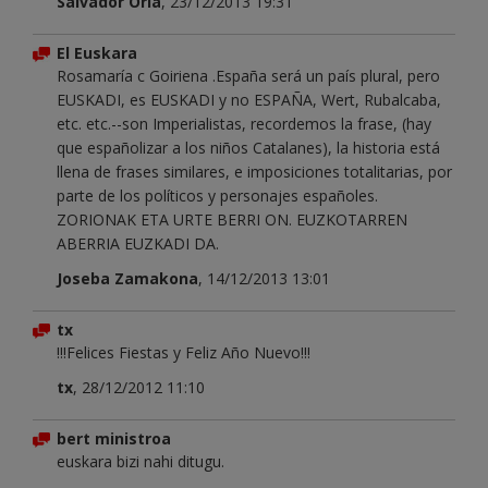
Salvador Oria
, 23/12/2013 19:31
El Euskara
Rosamaría c Goiriena .España será un país plural, pero
EUSKADI, es EUSKADI y no ESPAÑA, Wert, Rubalcaba,
etc. etc.--son Imperialistas, recordemos la frase, (hay
que españolizar a los niños Catalanes), la historia está
llena de frases similares, e imposiciones totalitarias, por
parte de los políticos y personajes españoles.
ZORIONAK ETA URTE BERRI ON. EUZKOTARREN
ABERRIA EUZKADI DA.
Joseba Zamakona
, 14/12/2013 13:01
tx
!!!Felices Fiestas y Feliz Año Nuevo!!!
tx
, 28/12/2012 11:10
bert ministroa
euskara bizi nahi ditugu.