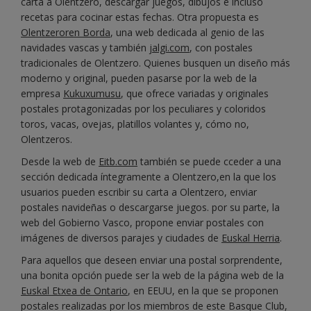
carta a Olentzero, descargar juegos, dibujos e incluso
recetas para cocinar estas fechas. Otra propuesta es
Olentzeroren Borda
, una web dedicada al genio de las
navidades vascas y también
jalgi.com
, con postales
tradicionales de Olentzero. Quienes busquen un diseño más
moderno y original, pueden pasarse por la web de la
empresa
Kukuxumusu
, que ofrece variadas y originales
postales protagonizadas por los peculiares y coloridos
toros, vacas, ovejas, platillos volantes y, cómo no,
Olentzeros.
Desde la web de
Eitb.com
también se puede cceder a una
sección dedicada íntegramente a Olentzero,en la que los
usuarios pueden escribir su carta a Olentzero, enviar
postales navideñas o descargarse juegos. por su parte, la
web del Gobierno Vasco, propone enviar postales con
imágenes de diversos parajes y ciudades de
Euskal Herria
.
Para aquellos que deseen enviar una postal sorprendente,
una bonita opción puede ser la web de la página web de la
Euskal Etxea de Ontario
, en EEUU, en la que se proponen
postales realizadas por los miembros de este Basque Club,