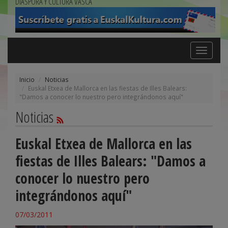
DIÁSPORA Y CULTURA VASCA
Toggle
navigation
Inicio
Noticias
Euskal Etxea de Mallorca en las fiestas de Illes Balears:
"Damos a conocer lo nuestro pero integrándonos aquí"
Noticias
Euskal Etxea de Mallorca en las
fiestas de Illes Balears: "Damos a
conocer lo nuestro pero
integrándonos aquí"
07/03/2011