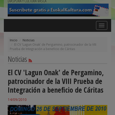
DIÁSPORA Y CULTURA VASCA
Toggle
navigation
Inicio
Noticias
El CV 'Lagun Onak' de Pergamino, patrocinador de la VIII
Prueba de Integración a beneficio de Cáritas
Noticias
El CV 'Lagun Onak' de Pergamino,
patrocinador de la VIII Prueba de
Integración a beneficio de Cáritas
14/09/2010