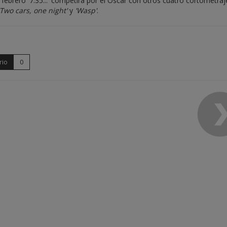
febrero '7:35...' competirá por el Oscar con otros cuatro cortometraj
 'Two cars, one night'
y
'Wasp'
.
rio
0