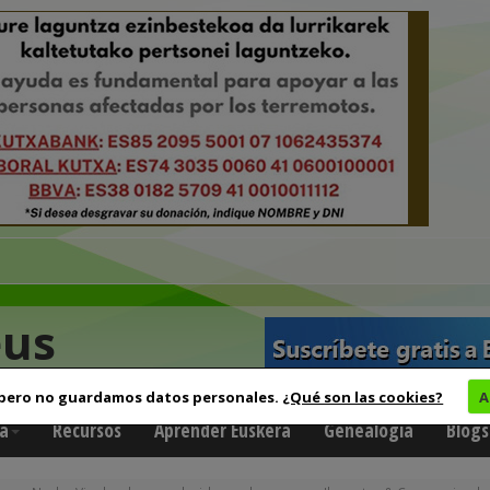
eus
 pero no guardamos datos personales.
¿Qué son las cookies?
A
a
Recursos
Aprender Euskera
Genealogía
Blogs