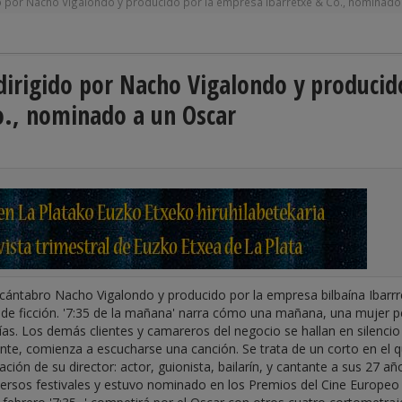
ido por Nacho Vigalondo y producido por la empresa Ibarretxe & Co., nominado
 dirigido por Nacho Vigalondo y producid
o., nominado a un Oscar
el cántabro Nacho Vigalondo y producido por la empresa bilbaína Ibarr
 de ficción. '7:35 de la mañana' narra cómo una mañana, una mujer p
as. Los demás clientes y camareros del negocio se hallan en silencio
nte, comienza a escucharse una canción. Se trata de un corto en el 
n de su director: actor, guionista, bailarín, y cantante a sus 27 año
versos festivales y estuvo nominado en los Premios del Cine Europeo 