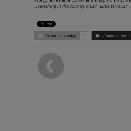
categoría de mejor cortometraje. El próximo 27 de 
'Everything in the country must', 'Little terrorist',
Enviar a un amigo
0
Añadir comenta