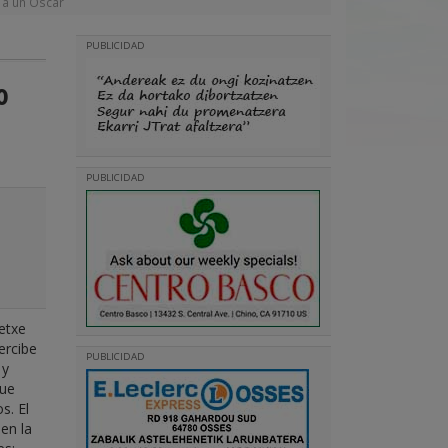
 a un Oscar
PUBLICIDAD
o
PUBLICIDAD
retxe
ercibe
PUBLICIDAD
 y
que
s. El
en la