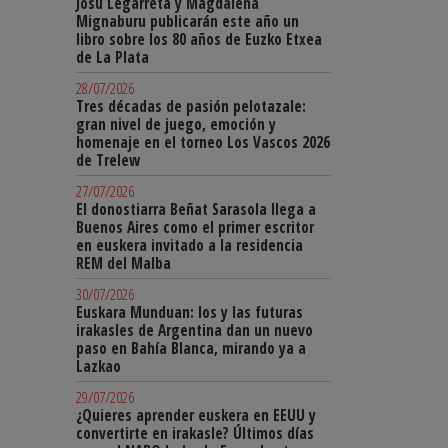
Josu Legarreta y Magdalena
Mignaburu publicarán este año un
libro sobre los 80 años de Euzko Etxea
de La Plata
28/07/2026
Tres décadas de pasión pelotazale:
gran nivel de juego, emoción y
homenaje en el torneo Los Vascos 2026
de Trelew
27/07/2026
El donostiarra Beñat Sarasola llega a
Buenos Aires como el primer escritor
en euskera invitado a la residencia
REM del Malba
30/07/2026
Euskara Munduan: los y las futuras
irakasles de Argentina dan un nuevo
paso en Bahía Blanca, mirando ya a
Lazkao
29/07/2026
¿Quieres aprender euskera en EEUU y
convertirte en irakasle? Últimos días