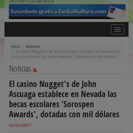
DIÁSPORA Y CULTURA VASCA
Toggle
navigation
Inicio
Noticias
El casino Nugget's de John Ascuaga establece en Nevada las
becas escolares 'Sorospen Awards', dotadas con mil dólares
Noticias
El casino Nugget's de John
Ascuaga establece en Nevada las
becas escolares 'Sorospen
Awards', dotadas con mil dólares
06/06/2007