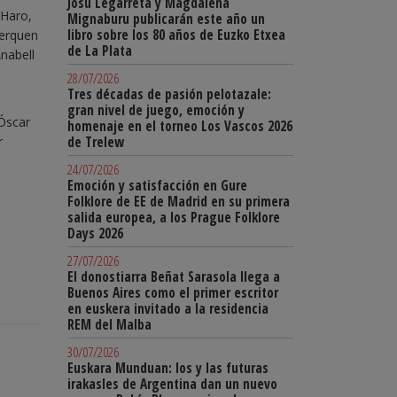
Josu Legarreta y Magdalena
 Haro,
Mignaburu publicarán este año un
libro sobre los 80 años de Euzko Etxea
cerquen
de La Plata
Anabell
28/07/2026
Tres décadas de pasión pelotazale:
gran nivel de juego, emoción y
 Óscar
homenaje en el torneo Los Vascos 2026
de Trelew
r
l
24/07/2026
Emoción y satisfacción en Gure
Folklore de EE de Madrid en su primera
salida europea, a los Prague Folklore
Days 2026
27/07/2026
El donostiarra Beñat Sarasola llega a
Buenos Aires como el primer escritor
en euskera invitado a la residencia
REM del Malba
30/07/2026
Euskara Munduan: los y las futuras
irakasles de Argentina dan un nuevo