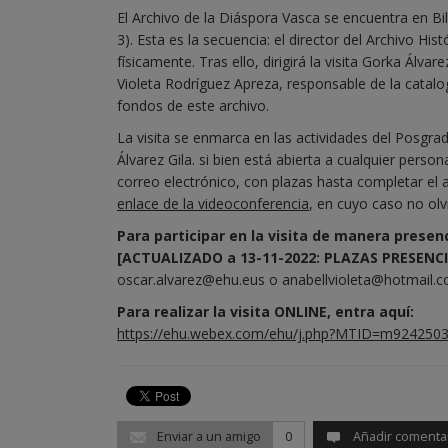
El Archivo de la Diáspora Vasca se encuentra en Bi
3). Esta es la secuencia: el director del Archivo H
físicamente. Tras ello, dirigirá la visita Gorka Álva
Violeta Rodríguez Apreza, responsable de la cataloga
fondos de este archivo.
La visita se enmarca en las actividades del Posgra
Álvarez Gila. si bien está abierta a cualquier perso
correo electrónico, con plazas hasta completar el af
enlace de la videoconferencia
, en cuyo caso no olv
Para participar en la visita de manera presenc
[ACTUALIZADO a 13-11-2022: PLAZAS PRESEN
oscar.alvarez@ehu.eus o anabellvioleta@hotmail.
Para realizar la visita ONLINE, entra aquí:
https://ehu.webex.com/ehu/j.php?MTID=m924250
Enviar a un amigo
0
Añadir comenta