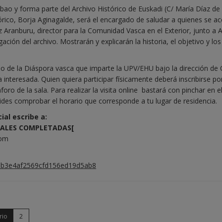
lbao y forma parte del Archivo Histórico de Euskadi (C/ María Díaz de
istórico, Borja Aginagalde, será el encargado de saludar a quienes se a
rez Aranburu, director para la Comunidad Vasca en el Exterior, junto a 
ción del archivo. Mostrarán y explicarán la historia, el objetivo y los
do de la Diáspora vasca que imparte la UPV/EHU bajo la dirección de
na interesada. Quien quiera participar físicamente deberá inscribirse po
oro de la sala. Para realizar la visita online bastará con pinchar en e
ides comprobar el horario que corresponde a tu lugar de residencia.
ial escribe a:
CIALES COMPLETADAS[
com
3b3e4af2569cfd156ed19d5ab8
rio
2