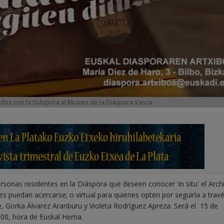
dos con la Diáspora al Museo de la Diáspora Vasca
sonas residentes en la Diáspora que deseen conocer 'in situ' el Arch
nes puedan acercarse; o virtual para quienes opten por seguirla a trav
e, Gorka Álvarez Aranburu y Violeta Rodríguez Apreza. Será el 15 de
00, hora de Euskal Herria.