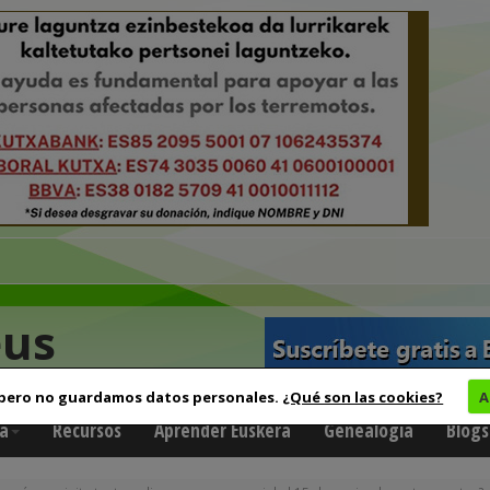
eus
 pero no guardamos datos personales.
¿Qué son las cookies?
A
a
Recursos
Aprender Euskera
Genealogía
Blogs