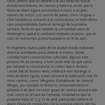
Otros centros que no faltarán a la cita serán las euskal
etxeak venezolanas, en Caracas y Valencia, en las que la
fiesta de Aberri Eguna acostumbra a reunir a un gran
número de socios. Los vascos de países como Uruguay o
Chile también se sumarán a la convocatoria, en este último
caso posponiéndolo hasta el domingo de la próxima
semana, fecha en que también la comunidad vasca de
Washington capital lo celebrará mediante un picnic, que en
caso de mal tiempo podría trasladarse al 19 de abril.
En Argentina, buena parte de las euskal etxeak realizarán
distintas actividades para celebrar el evento, desde
comidas hasta convocatorias culturales, algunas este
próximo fin de semana, si bien serán más las que opten
por retrasar la convocatoria. El Centro Vasco decano,
Laurak Bat de Buenos Aires, celebrará este domingo la
misa de Aberri Eguna, si bien atrasará la celebración civil. En
otros centros, como 'Villegasko Euskaldunak' de General
Villegas, por ejemplo, la fiesta no comenzará hasta el
próximo 6 de abril. Un tercer grupo de centros atrasará aún
más, como es el caso de Cañuelas, localidad en que se
pospone hasta el 12 y 13 de abril, para poder celebrar el
Aberri Eguna en conjunción con la segunda edición del Día