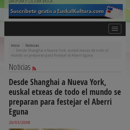
DIÁSPORA Y CULTURA VASCA
Toggle
navigation
Inicio
Noticias
Desde Shanghai a Nueva York, euskal etxeas de todo el
mundo se preparan para festejar el Aberri Eguna
Noticias
Desde Shanghai a Nueva York,
euskal etxeas de todo el mundo se
preparan para festejar el Aberri
Eguna
20/03/2008