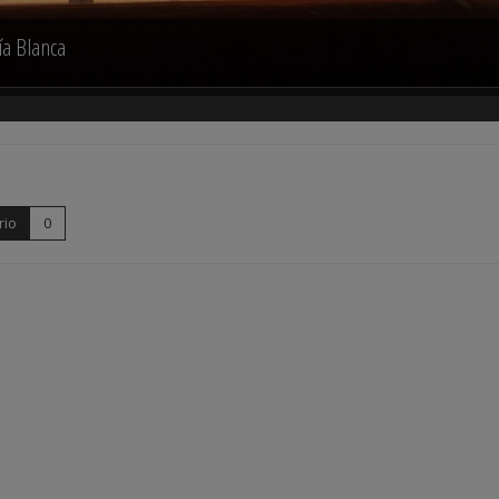
ía Blanca
rio
0