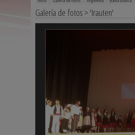
Inicio
Galería de fotos
Argentina
Bahía Blanca
Galería de fotos > 'Irauten'