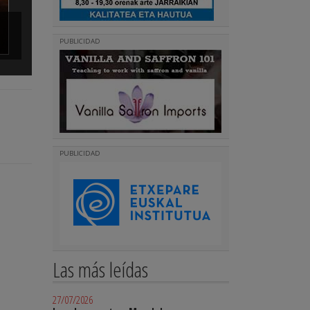
Danzas de txikis, con postales vascas
PUBLICIDAD
(
)
Seguir leyendo
PUBLICIDAD
Las más leídas
27/07/2026