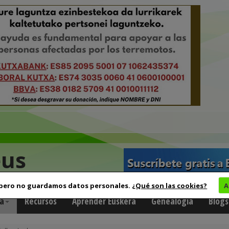
eus
 pero no guardamos datos personales.
¿Qué son las cookies?
A
a
Recursos
Aprender Euskera
Genealogía
Blogs