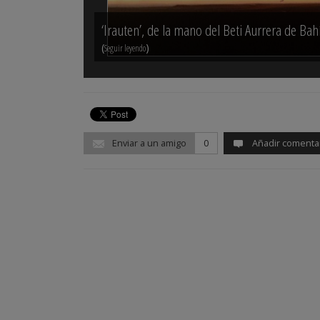
‘Irauten’, de la mano del Beti Aurrera de Bah
(
)
Seguir leyendo
Enviar a un amigo
0
Añadir comenta