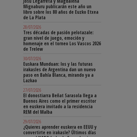
Josu Legarreta y Magdalena
Mignaburu publicarán este año un
libro sobre los 80 años de Euzko Etxea
de La Plata
28/07/2026
Tres décadas de pasión pelotazale:
gran nivel de juego, emoción y
homenaje en el torneo Los Vascos 2026
de Trelew
30/07/2026
Euskara Munduan: los y las futuras
irakasles de Argentina dan un nuevo
paso en Bahía Blanca, mirando ya a
Lazkao
27/07/2026
El donostiarra Beñat Sarasola llega a
Buenos Aires como el primer escritor
en euskera invitado a la residencia
REM del Malba
29/07/2026
¿Quieres aprender euskera en EEUU y
convertirte en irakasle? Últimos días