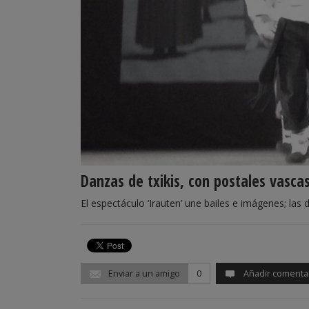
Danzas de txikis, con postales vasca
El espectáculo ‘Irauten’ une bailes e imágenes; la
Enviar a un amigo
0
Añadir comenta