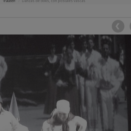
'Irauten'
Danzas de txikis, con postales vascas