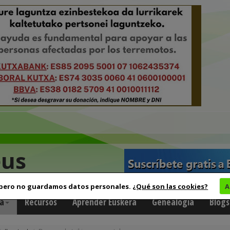
eus
 pero no guardamos datos personales.
¿Qué son las cookies?
A
a
Recursos
Aprender Euskera
Genealogía
Blogs