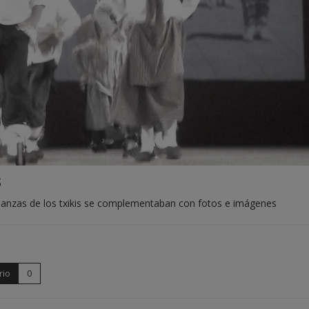
s
s danzas de los txikis se complementaban con fotos e imágenes
rio
0