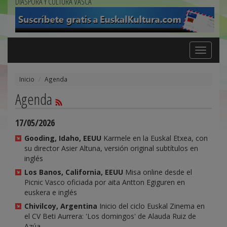
DIÁSPORA Y CULTURA VASCA
Toggle
navigation
Inicio
Agenda
Agenda
17/05/2026
Gooding, Idaho, EEUU
Karmele en la Euskal Etxea, con
su director Asier Altuna, versión original subtítulos en
inglés
Los Banos, California, EEUU
Misa online desde el
Picnic Vasco oficiada por aita Antton Egiguren en
euskera e inglés
Chivilcoy, Argentina
Inicio del ciclo Euskal Zinema en
el CV Beti Aurrera: 'Los domingos' de Alauda Ruiz de
Azúa