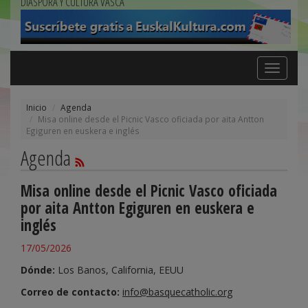
DIÁSPORA Y CULTURA VASCA
Toggle
navigation
Inicio
Agenda
Misa online desde el Picnic Vasco oficiada por aita Antton
Egiguren en euskera e inglés
Agenda
Misa online desde el Picnic Vasco oficiada
por aita Antton Egiguren en euskera e
inglés
17/05/2026
Dónde:
Los Banos, California, EEUU
Correo de contacto:
info@basquecatholic.org