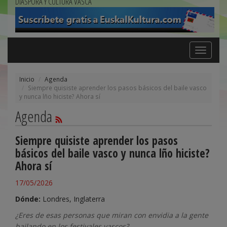
DIÁSPORA Y CULTURA VASCA
Toggle
navigation
Inicio
Agenda
Siempre quisiste aprender los pasos básicos del baile vasco
y nunca lño hiciste? Ahora sí
Agenda
Siempre quisiste aprender los pasos
básicos del baile vasco y nunca lño hiciste?
Ahora sí
17/05/2026
Dónde:
Londres, Inglaterra
¿Eres de esas personas que miran con envidia a la gente
bailando en los festivales vascos?