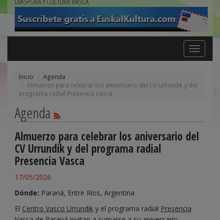
DIÁSPORA Y CULTURA VASCA
Toggle
navigation
Inicio
Agenda
Almuerzo para celebrar los aniversario del CV Urrundik y del
programa radial Presencia Vasca
Agenda
Almuerzo para celebrar los aniversario del
CV Urrundik y del programa radial
Presencia Vasca
17/05/2026
Dónde:
Paraná, Entre Ríos, Argentina
El
Centro Vasco Urrundik
y el programa radial
Presencia
Vasca
de Paraná invitan a sumarse a su aniversario.