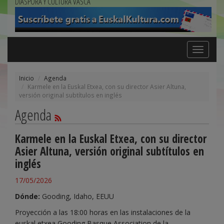
DIÁSPORA Y CULTURA VASCA
Toggle
navigation
Inicio
Agenda
Karmele en la Euskal Etxea, con su director Asier Altuna,
versión original subtítulos en inglés
Agenda
Karmele en la Euskal Etxea, con su director
Asier Altuna, versión original subtítulos en
inglés
17/05/2026
Dónde:
Gooding, Idaho, EEUU
Proyección a las 18:00 horas en las instalaciones de la
euskal etxea
Gooding Basque Association
de la