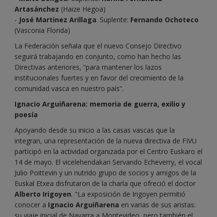
Artasánchez
(Haize Hegoa)
-
José Martinez Arillaga
. Suplente:
Fernando Ochoteco
(Vasconia Florida)
La Federación señala que el nuevo Consejo Directivo
seguirá trabajando en conjunto, como han hecho las
Directivas anteriores, “para mantener los lazos
institucionales fuertes y en favor del crecimiento de la
comunidad vasca en nuestro país”.
Ignacio Arguiñarena: memoria de guerra, exilio y
poesía
Apoyando desde su inicio a las casas vascas que la
integran, una representación de la nueva directiva de FIVU
participó en la actividad organizada por el Centro Euskaro el
14 de mayo. El vicelehendakari Servando Echeverry, el vocal
Julio Poittevin y un nutrido grupo de socios y amigos de la
Euskal Etxea disfrutaron de la charla que ofreció el doctor
Alberto Irigoyen
. "La exposición de Irigoyen permitió
conocer a
Ignacio Arguiñarena
en varias de sus aristas:
su viaje inicial de Navarra a Montevideo, pero también el