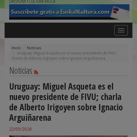
DIÁSPORA Y CULTURA VASCA
Toggle
navigation
Inicio
Noticias
Uruguay: Miguel Asqueta es el nuevo presidente de FIVU;
charla de Alberto Irigoyen sobre Ignacio Arguiñarena
Noticias
Uruguay: Miguel Asqueta es el
nuevo presidente de FIVU; charla
de Alberto Irigoyen sobre Ignacio
Arguiñarena
22/05/2026