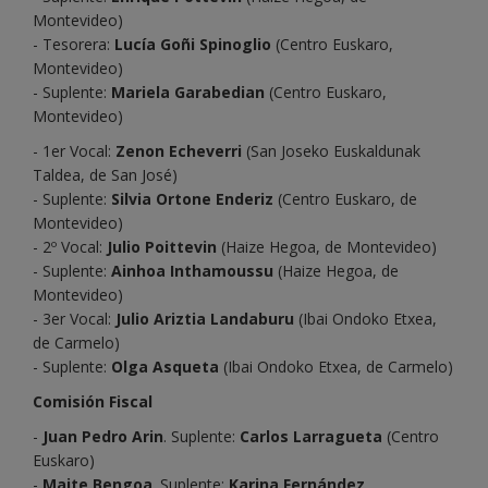
Montevideo)
- Tesorera:
Lucía Goñi Spinoglio
(Centro Euskaro,
Montevideo)
- Suplente:
Mariela Garabedian
(Centro Euskaro,
Montevideo)
- 1er Vocal:
Zenon Echeverri
(San Joseko Euskaldunak
Taldea, de San José)
- Suplente:
Silvia Ortone Enderiz
(Centro Euskaro, de
Montevideo)
- 2º Vocal:
Julio Poittevin
(Haize Hegoa, de Montevideo)
- Suplente:
Ainhoa Inthamoussu
(Haize Hegoa, de
Montevideo)
- 3er Vocal:
Julio Ariztia Landaburu
(Ibai Ondoko Etxea,
de Carmelo)
- Suplente:
Olga Asqueta
(Ibai Ondoko Etxea, de Carmelo)
Comisión Fiscal
-
Juan Pedro Arin
. Suplente:
Carlos Larragueta
(Centro
Euskaro)
-
Maite Bengoa
. Suplente:
Karina Fernández