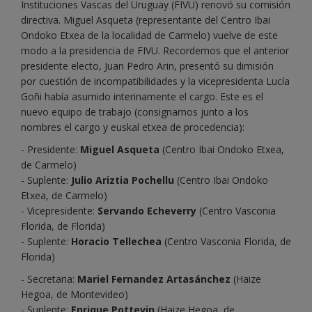
Instituciones Vascas del Uruguay (FIVU) renovó su comisión
directiva. Miguel Asqueta (representante del Centro Ibai
Ondoko Etxea de la localidad de Carmelo) vuelve de este
modo a la presidencia de FIVU. Recordemos que el anterior
presidente electo, Juan Pedro Arin, presentó su dimisión
por cuestión de incompatibilidades y la vicepresidenta Lucía
Goñi había asumido interinamente el cargo. Este es el
nuevo equipo de trabajo (consignamos junto a los
nombres el cargo y euskal etxea de procedencia):
- Presidente:
Miguel Asqueta
(Centro Ibai Ondoko Etxea,
de Carmelo)
- Suplente:
Julio Ariztia Pochellu
(Centro Ibai Ondoko
Etxea, de Carmelo)
- Vicepresidente:
Servando Echeverry
(Centro Vasconia
Florida, de Florida)
- Suplente:
Horacio Tellechea
(Centro Vasconia Florida, de
Florida)
- Secretaria:
Mariel Fernandez Artasánchez
(Haize
Hegoa, de Montevideo)
- Suplente:
Enrique Pottevin
(Haize Hegoa, de