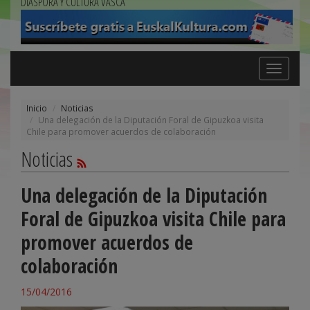
DIÁSPORA Y CULTURA VASCA
Toggle
navigation
Inicio
Noticias
Una delegación de la Diputación Foral de Gipuzkoa visita
Chile para promover acuerdos de colaboración
Noticias
Una delegación de la Diputación
Foral de Gipuzkoa visita Chile para
promover acuerdos de
colaboración
15/04/2016