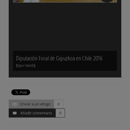
Diputación Foral de Gipuzkoa en Chile 2016
Dipu
(
)
(
Seguir leyendo
Seguir 
Enviar a un amigo
0
Añadir comentario
0